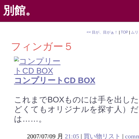
別館。
<< 目が、目がぁ！
|
TOP
|
ムリ
フィンガー５
コンプリートCD BOX
これまでBOXものには手を出し
どくてもオリジナルを探す人）だ
は……。
2007/07/09 月
21:05
|
買い物リスト
|
comm